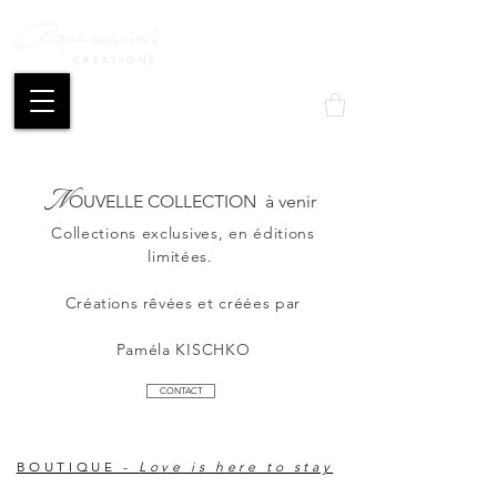
CREATIONS
Mon compte
N
OUVELLE COLLECTION à venir
Collections exclusives, en éditions
limitées.
Créations rêvées
et créées par
Paméla KISCHKO
CONTACT
BOUTIQUE -
Love is here to stay
Love is here to stay