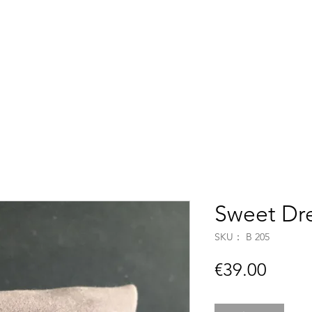
Accueil
Boutique
C
Sweet Dr
SKU： B 205
価
€39.00
格