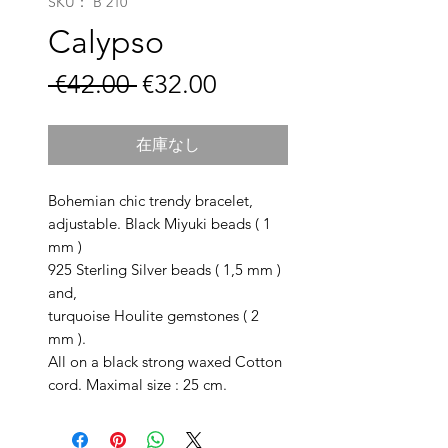
SKU： B 210
Calypso
通
セ
 €42.00 
€32.00
常
ー
価
ル
在庫なし
格
価
Bohemian chic trendy bracelet,
格
adjustable. Black Miyuki beads ( 1
mm )
925 Sterling Silver beads ( 1,5 mm )
and,
turquoise Houlite gemstones ( 2
mm ).
All on a black strong waxed Cotton
cord. Maximal size : 25 cm.