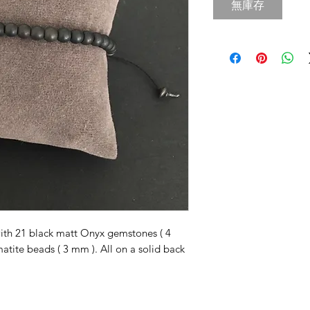
價
無庫存
格
ith 21 black matt Onyx gemstones ( 4
tite beads ( 3 mm ). All on a solid back