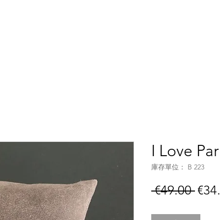
Accueil
Boutique
C
I Love Par
庫存單位： B 223
一
 €49.00 
€34
般