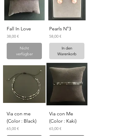
Fall In Love
Pearls N°3
Preis
Preis
38,00 €
58,00 €
Nicht
In den
verfügbar
Warenkorb
Via con me
Via con Me
(Color : Black)
(Color : Kaki)
Preis
Preis
65,00 €
65,00 €