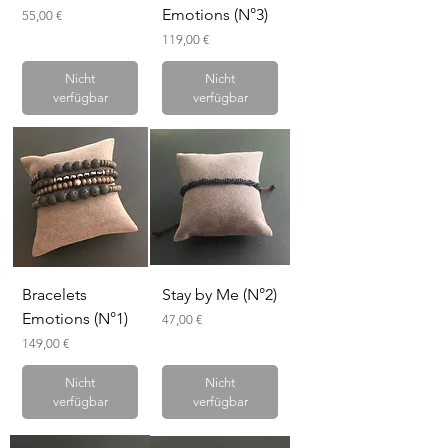
Emotions (N°3)
Preis
55,00 €
Preis
119,00 €
Nicht
Nicht
verfügbar
verfügbar
Bracelets
Stay by Me (N°2)
Emotions (N°1)
Preis
47,00 €
Preis
149,00 €
Nicht
Nicht
verfügbar
verfügbar