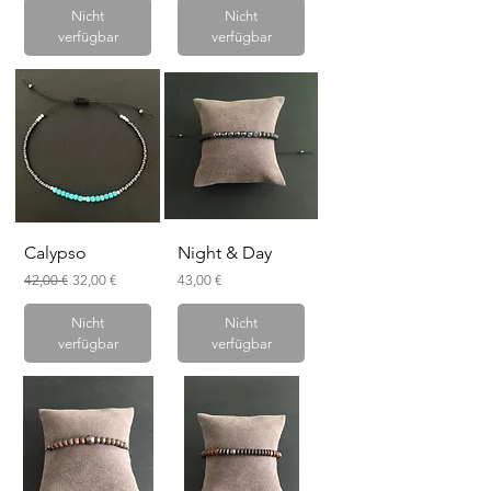
Nicht
Nicht
verfügbar
verfügbar
Calypso
Night & Day
Standardpreis
Sale-Preis
Preis
42,00 €
32,00 €
43,00 €
Nicht
Nicht
verfügbar
verfügbar