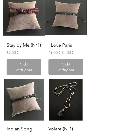
Stay by Me (N°1)
I Love Paris
Preis
Standardpreis
Sale-Preis
67,00 €
49,00 €
34,00 €
Nicht
Nicht
verfügbar
verfügbar
Indian Song
Volare (N°1)