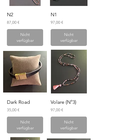
N2
N1
Preis
Preis
87,00 €
97,00 €
Nicht
Nicht
verfügbar
verfügbar
Dark Road
Volare (N°3)
Preis
Preis
35,00 €
97,00 €
Nicht
Nicht
verfügbar
verfügbar