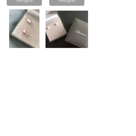
verfügbar
verfügbar
Pearls N°1
Pearls N°2
Preis
Preis
58,00 €
56,00 €
In den
In den
Warenkorb
Warenkorb