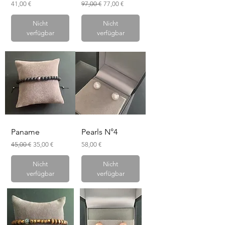
Preis
Standardpreis
Sale-Preis
41,00 €
97,00 €
77,00 €
Nicht
Nicht
verfügbar
verfügbar
Paname
Pearls N°4
Standardpreis
Sale-Preis
Preis
45,00 €
35,00 €
58,00 €
Nicht
Nicht
verfügbar
verfügbar